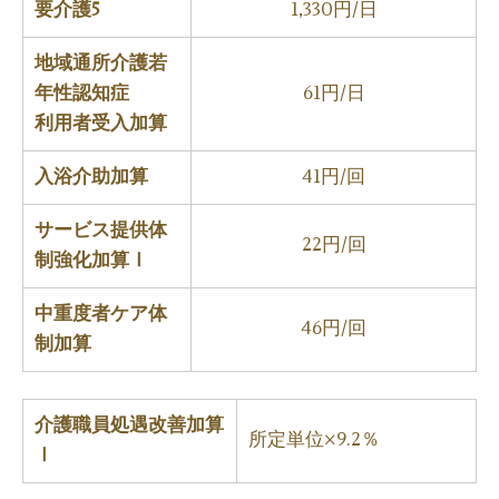
要介護5
1,330円/日
地域通所介護若
年性認知症
61円/日
利用者受入加算
入浴介助加算
41円/回
サービス提供体
22円/回
制強化加算Ⅰ
中重度者ケア体
46円/回
制加算
介護職員処遇改善加算
所定単位×9.2％
Ⅰ