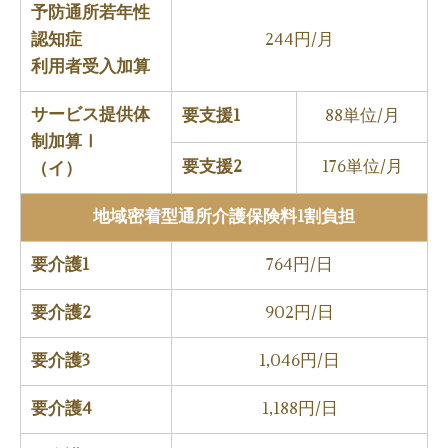
予防通所若年性
認知症
244円/月
利用者受入加算
サービス提供体
要支援1
88単位/月
制加算Ⅰ
要支援2
176単位/月
（イ）
地域密着型通所介護保険料1割負担
要介護1
764円/日
要介護2
902円/日
要介護3
1,046円/日
要介護4
1,188円/日